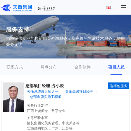
服务支持
为您提供专业的售前购买咨询服务，及完善的售后技术服务，助您
关务无忧
联系方式
网点分布
合作伙伴
项目人员
总部项目经理-占小凌
选择他服务
关衡系统设计师之一
|
关衡高级项目经理
|
总部金牌实施工程师
关务行业21年
江西上饶师专 数字专业
关务经验丰富
擅长集团化关务管理、中央关务等
实施过的地区：广东、江苏等