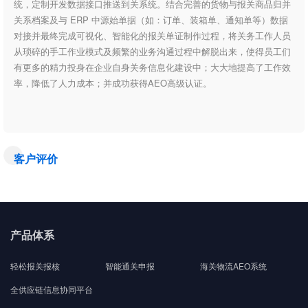
统，定制开发数据接口推送到关系统。结合完善的货物与报关商品归并
关系档案及与 ERP 中源始单据（如：订单、装箱单、通知单等）数据
对接并最终完成可视化、智能化的报关单证制作过程，将关务工作人员
从琐碎的手工作业模式及频繁的业务沟通过程中解脱出来，使得员工们
有更多的精力投身在企业自身关务信息化建设中；大大地提高了工作效
率，降低了人力成本；并成功获得AEO高级认证。
客户评价
产品体系
轻松报关报核
智能通关申报
海关物流AEO系统
全供应链信息协同平台