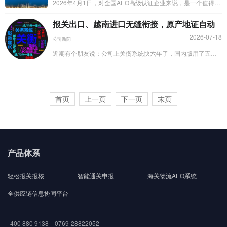
2026年4月1日，对全国AEO高级认证企业来说，是一个值得标
记的日子。这一天，修订后的《中华人民共和国海关注册登记
报关出口、越南进口无缝衔接，原产地证自动
和备...
2026-07-18
公司新闻
近期有个朋友说：公司上关衡系统快六年了，国内版用了五
年，越南版是去年底刚上的。说实话，这些年用下来，最大的
感受就一个：以...
首页
上一页
下一页
末页
产品体系
轻松报关报核
智能通关申报
海关物流AEO系统
全供应链信息协同平台
400 880 9138 0769-28822052