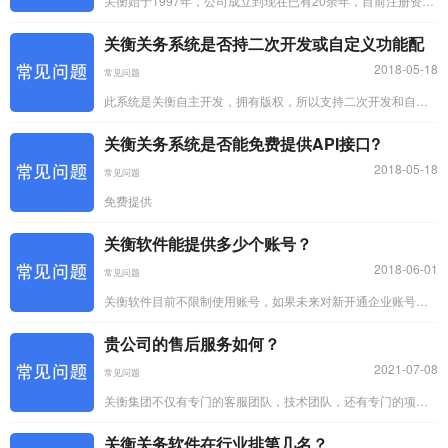
关衡始于1997年，公司成立到现在已有20余年，目前注册资金
为5800多万，在同行业中注册资金最多，关衡关务软件提供终
关衡关务系统是否持二次开发或自定义功能配
身...
2018-05-18
常见问题
此系统是关衡自主开发，拥有版权，所以支持二次开发和自定
义功能，根据各自行业特性，具体功能要求需要咨询项目经
关衡关务系统是否能免费提供API接口?
理。
2018-05-18
常见问题
免费提供
关衡软件能提供多少个账号？
2018-06-01
常见问题
关衡软件目前不限制使用账号，如果未来对新开通企业账号人
数做出限制，届时会在官网和公众号中通知。
贵公司的售后服务如何？
2021-07-08
常见问题
关衡集团不仅有专门的客服团队，技术团队，还有专门的项目
服务团队，每个项目经理搭配2-3个项目助理；如果贵公司遇到
关衡关务软件在行业排第几名？
问题会向...