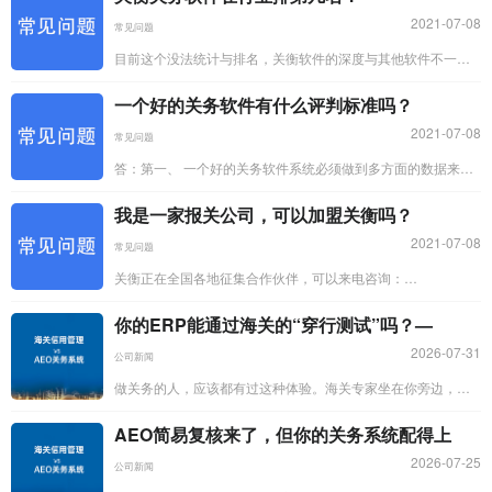
2021-07-08
常见问题
目前这个没法统计与排名，关衡软件的深度与其他软件不一
样，关衡软件从技术和服务来讲，是领先其他机构的，其中关
一个好的关务软件有什么评判标准吗？
衡服务的大客户...
2021-07-08
常见问题
答：第一、 一个好的关务软件系统必须做到多方面的数据来
源，优化人工效率，管控到企业内部风险控制，对海关相关数
我是一家报关公司，可以加盟关衡吗？
据及最新政策...
2021-07-08
常见问题
关衡正在全国各地征集合作伙伴，可以来电咨询：
13751123918
你的ERP能通过海关的“穿行测试”吗？—
2026-07-31
公司新闻
做关务的人，应该都有过这种体验。海关专家坐在你旁边，看
着你的系统，说了一句："随便找一票单子，从采购到付款，
AEO简易复核来了，但你的关务系统配得上
从...
2026-07-25
公司新闻