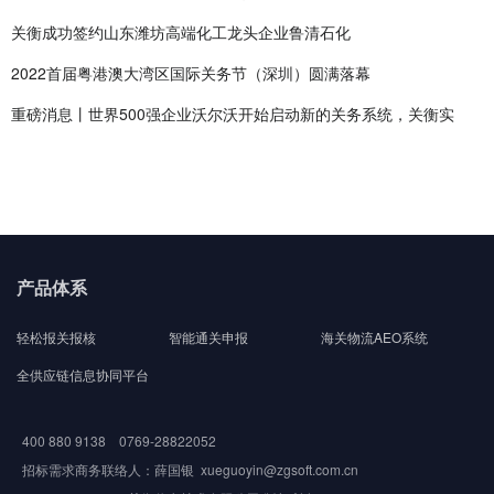
关衡成功签约山东潍坊高端化工龙头企业鲁清石化
2022首届粤港澳大湾区国际关务节（深圳）圆满落幕
重磅消息丨世界500强企业沃尔沃开始启动新的关务系统，关衡实
产品体系
轻松报关报核
智能通关申报
海关物流AEO系统
全供应链信息协同平台
400 880 9138 0769-28822052
招标需求商务联络人：薛国银 xueguoyin@zgsoft.com.cn