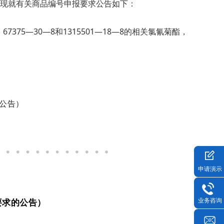
现就有关商品编号申报要求公告如下：
375—30—8和1315501—18—8的相关氯氰菊酯，
的公告）
申请演示
要求的公告）
业务咨询