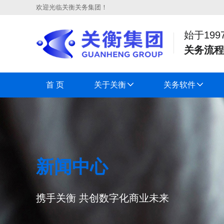
欢迎光临关衡关务集团！
始于199
关务流程
首 页
关于关衡
关务软件
新闻中心
携手关衡 共创数字化商业未来