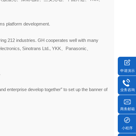
oms platform development.
ving 212 industries. GH cooperates well with many
lectronics, Sinotrans Ltd., YKK、Panasonic、
申请演示
。
and enterprise develop together” to set up the banner of
业务咨询
商务邮箱
小程序