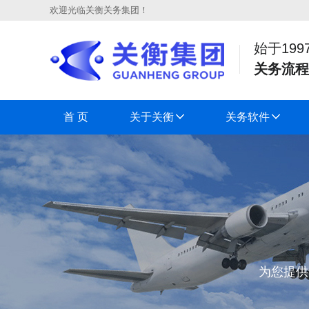
欢迎光临关衡关务集团！
始于199
关务流程
首 页
关于关衡
关务软件
为您提供