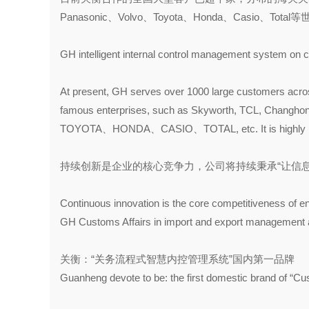
Panasonic、Volvo、Toyota、Honda、Cas
GH intelligent internal control management system on c
At present, GH serves over 1000 large customers acros
famous enterprises, such as Skyworth, TCL, Changh
TOYOTA、HONDA、CASIO、TOTAL, etc. It is highly reco
持续创新是企业的核心竞争力，公司将持续秉承“让信
Continuous innovation is the core competitiveness of ent
GH Customs Affairs in import and export management 
关衡：“关务流程式智慧内控管理系统”国内第一品牌
Guanheng devote to be: the first domestic brand of “C