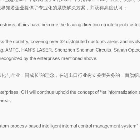
io、Total等世界知名企业提供了专业化的系统解决方案，并获得高度认可；
ustoms affairs have become the leading direction on intelligent cust
s the country, covering over 32 distributed customs areas and invol
ong, AMTC, HAN'S LASER, Shenzhen Shennan Circuits, Sanan Optoe
gnized by the enterprises mentioned above.
息化与企业一同成长”的理念，在进出口行业树立关衡关务的一面旗帜
erprises, GH will continue uphold the concept of “let informatization 
area..
ustom process-based intelligent internal control management system”